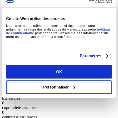
Que ce soit des problèmes avec un voisin, un locataire de copropriétaire ou
un fournisseur de la copropriété, sur demande du syndic, Axa Protection
Juridique fera le nécessaire pour résoudre le litige. Elle cherchera d’abord
une solution amiable (la plus simple et efficace) avant d’aller devant les
Ce site Web utilise des cookies
tribunaux. Dans ce cas, les frais et honoraires judiciaires sont pris en charge
selon un barème prédéterminé. Le recouvrement des charges impayées du
Nous souhaitons utiliser des cookies et des traceurs pour
fait des copropriétaires est inclus dans notre contrat d’assurance Protection
notamment réaliser des statistiques de visites. Lisez notre
politique
Juridique.
de confidentialité
pour connaître l’ensemble des informations sur
notre usage de vos données à caractère personnel.
01 48 93 35 71
Un devis ? Un conseil ? Contactez-nous !
Paramètres
POURQUOI NOUS CHOISIR ?
OK
0
Personnaliser
ans d’expérience
0
m2 assurés
0
copropriétés assurées
0
contrats d’assurances